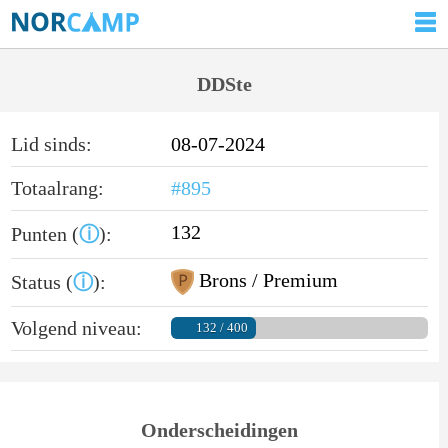
DDSte
Lid sinds:
08-07-2024
Totaalrang:
#895
132
Punten (
ⓘ
):
Brons / Premium
Status (
ⓘ
):
Volgend niveau:
132 / 400
Onderscheidingen