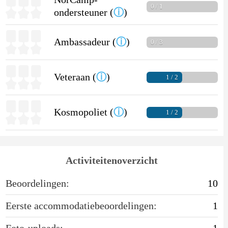
0 / 1
ondersteuner (
ⓘ
)
Ambassadeur (
ⓘ
)
0 / 3
Veteraan (
ⓘ
)
1 / 2
Kosmopoliet (
ⓘ
)
1 / 2
Activiteitenoverzicht
Beoordelingen:
10
Eerste accommodatiebeoordelingen:
1
Foto-uploads:
1