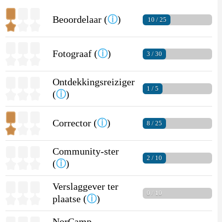
Beoordelaar (
ⓘ
)
10 / 25
Fotograaf (
ⓘ
)
3 / 30
Ontdekkingsreiziger
1 / 5
(
ⓘ
)
Corrector (
ⓘ
)
8 / 25
Community-ster
2 / 10
(
ⓘ
)
Verslaggever ter
0 / 10
plaatse (
ⓘ
)
NorCamp-