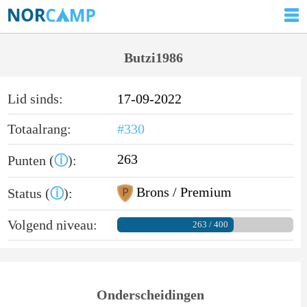
Butzi1986
Lid sinds:
17-09-2022
Totaalrang:
#330
263
Punten (
ⓘ
):
Brons / Premium
Status (
ⓘ
):
Volgend niveau:
263 / 400
Onderscheidingen