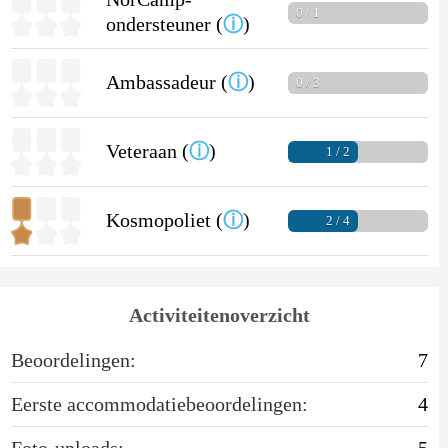
0 / 1
ondersteuner (
ⓘ
)
Ambassadeur (
ⓘ
)
0 / 3
Veteraan (
ⓘ
)
1 / 2
Kosmopoliet (
ⓘ
)
2 / 4
Activiteitenoverzicht
Beoordelingen:
7
Eerste accommodatiebeoordelingen:
4
Foto-uploads:
5