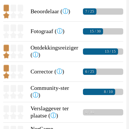
Beoordelaar (
ⓘ
)
7 / 25
Fotograaf (
ⓘ
)
15 / 30
Ontdekkingsreiziger
13 / 15
(
ⓘ
)
Corrector (
ⓘ
)
6 / 25
Community-ster
8 / 10
(
ⓘ
)
Verslaggever ter
0 / 10
plaatse (
ⓘ
)
NorCamp-