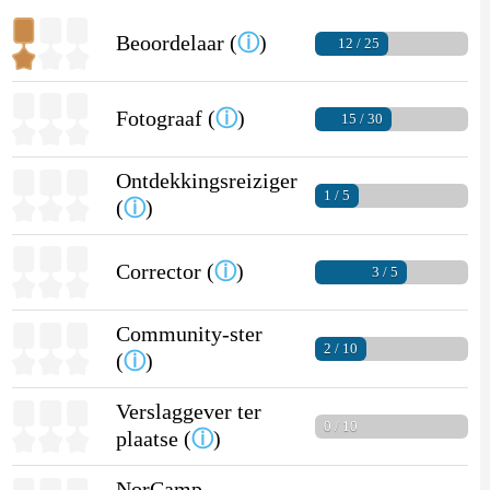
Beoordelaar (
ⓘ
)
12 / 25
Fotograaf (
ⓘ
)
15 / 30
Ontdekkingsreiziger
1 / 5
(
ⓘ
)
Corrector (
ⓘ
)
3 / 5
Community-ster
2 / 10
(
ⓘ
)
Verslaggever ter
0 / 10
plaatse (
ⓘ
)
NorCamp-