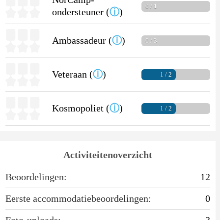
0 / 1
ondersteuner (
ⓘ
)
Ambassadeur (
ⓘ
)
0 / 3
Veteraan (
ⓘ
)
1 / 2
Kosmopoliet (
ⓘ
)
1 / 2
Activiteitenoverzicht
Beoordelingen:
12
Eerste accommodatiebeoordelingen:
0
Foto-uploads:
3