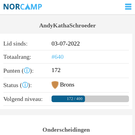
AndyKathaSchroeder
Lid sinds:
03-07-2022
Totaalrang:
#640
172
Punten (
ⓘ
):
Brons
Status (
ⓘ
):
Volgend niveau:
172 / 400
Onderscheidingen