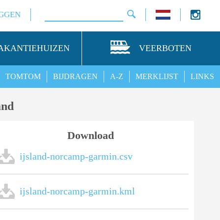
GGEN
AKANTIEHUIZEN
VEERBOTEN
TOMTOM
BIJDRAGEN
A-Z
MERKLIJST
LINKS
and
Download
ijsland-norcamp-garmin.csv
ijsland-norcamp-garmin.kml