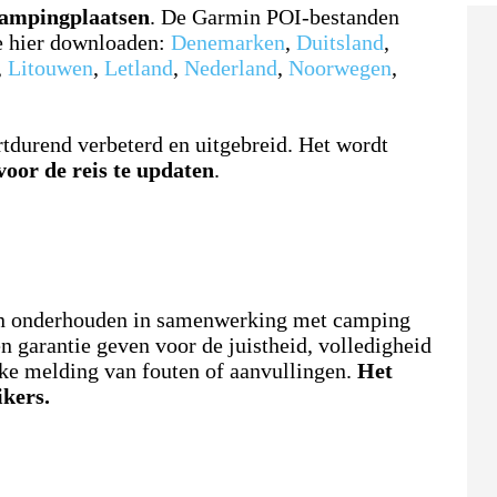
campingplaatsen
. De Garmin POI-bestanden
e hier downloaden:
Denemarken
,
Duitsland
,
,
Litouwen
,
Letland
,
Nederland
,
Noorwegen
,
durend verbeterd en uitgebreid. Het wordt
voor de reis te updaten
.
 en onderhouden in samenwerking met camping
 garantie geven voor de juistheid, volledigheid
lke melding van fouten of aanvullingen.
Het
ikers.