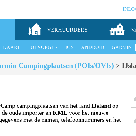
INLO
S
VERHUURDERS
V
KAART
TOEVOEGEN
IOS
ANDROID
GARMIN
rmin Campingplaatsen (POIs/OVIs)
> IJsl
orCamp campingplaatsen van het land
IJsland
op
 de oude importer en
KML
voor het nieuwe
gegevens met de namen, telefoonnummers en het