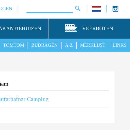
GGEN
AKANTIEHUIZEN
VEERBOTEN
TOMTOM
BIJDRAGEN
A-Z
MERKLIJST
LINKS
aam
ufarhafnar Camping