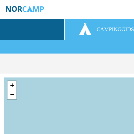
CAMPINGGID
+
−