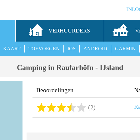
INLO
S
VERHUURDERS
V
KAART
TOEVOEGEN
IOS
ANDROID
GARMIN
Camping in Raufarhöfn - IJsland
Beoordelingen
N
Ra
(2)