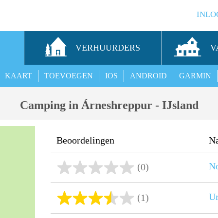
INLO
S
VERHUURDERS
V
KAART
TOEVOEGEN
IOS
ANDROID
GARMIN
Camping in Árneshreppur - IJsland
Beoordelingen
N
No
(0)
Ur
(1)