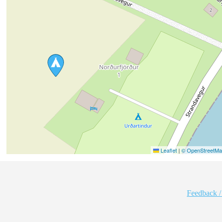
Leaflet
|
© OpenStreetMap
Feedback /