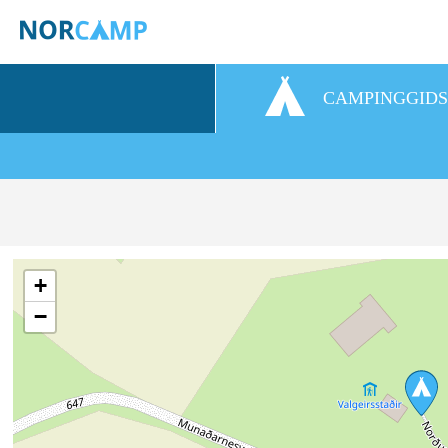
CAMPINGGID
+
−