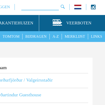
GGEN
AKANTIEHUIZEN
VEERBOTEN
TOMTOM
BIJDRAGEN
A-Z
MERKLIJST
LINKS
aam
rðurfjörður / Valgeirsstaðir
ðartindur Guesthouse