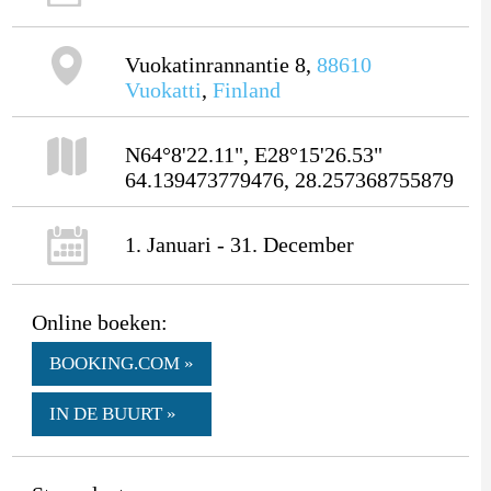
Vuokatinrannantie 8,
88610
Vuokatti
,
Finland
N64°8'22.11", E28°15'26.53"
64.139473779476, 28.257368755879
1. Januari - 31. December
Online boeken:
BOOKING.COM »
IN DE BUURT »