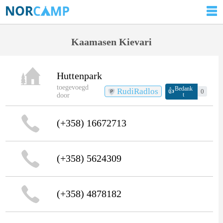
Kaamasen Kievari
Huttenpark
toegevoegd
Bedank
RudiRadlos
👍
0
t
door
(+358) 16672713
(+358) 5624309
(+358) 4878182