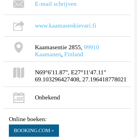
E-mail schrijven
www.kaamasenkievari.fi
Kaamasentie 2855,
99910
Kaamanen
,
Finland
N69°6'11.87", E27°11'47.11"
69.103296427408, 27.196418778021
Onbekend
Online boeken:
BOOKING.COM »