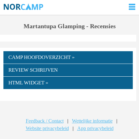
Martantupa Glamping - Recensies
CAMP HOOFDOVERZICHT »
REVIEW SCHRIJVEN
HTML WIDGET »
Feedback / Contact
|
Wettelijke informatie
|
Website privacybeleid
|
App privacybeleid