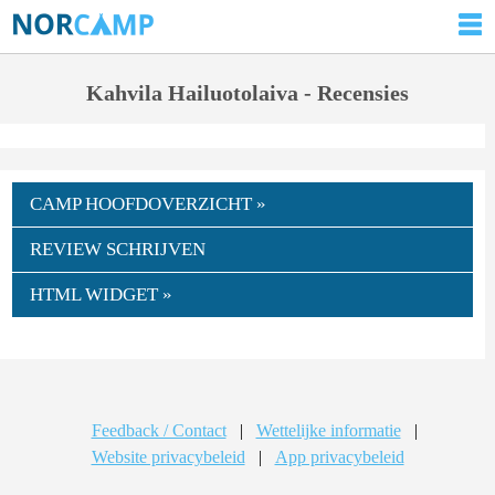
Kahvila Hailuotolaiva - Recensies
CAMP HOOFDOVERZICHT »
REVIEW SCHRIJVEN
HTML WIDGET »
Feedback / Contact
|
Wettelijke informatie
|
Website privacybeleid
|
App privacybeleid