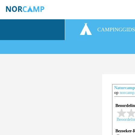
CAMPINGGID
Naturcam
op
norcamp