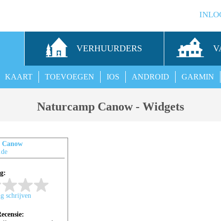
INLO
S
VERHUURDERS
V
KAART
TOEVOEGEN
IOS
ANDROID
GARMIN
Naturcamp Canow - Widgets
p Canow
.de