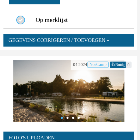
Op merklijst
GEGEVENS CORRIGEREN / TOEVOEGEN »
👍
04.2024
NorCamp
0
Nuttig
FOTO'S UPLOADEN