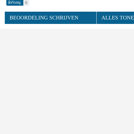
👍
0
Nuttig
BEOORDELING SCHRIJVEN
ALLES TONE