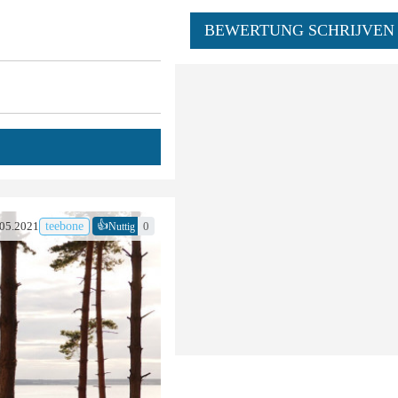
BEWERTUNG SCHRIJVEN
👍
05.2021
teebone
0
Nuttig