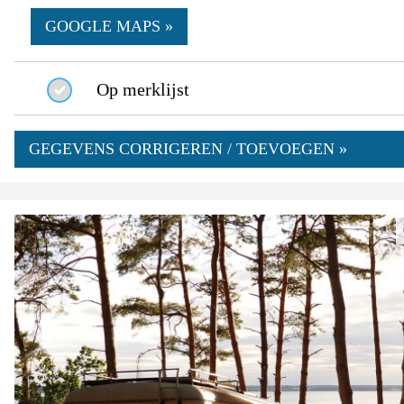
GOOGLE MAPS »
Op merklijst
GEGEVENS CORRIGEREN / TOEVOEGEN »
0