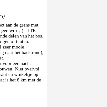
/5)
ect aan de grens met
geen wifi ;-) - LTE
ende delen van het bos.
uigen of tenten.
el zeer mooie
ng naar het badstrand),
st.
k voor één nacht
bouwen! Niet overvol,
rant en winkeltje op
st is het 8 km met de