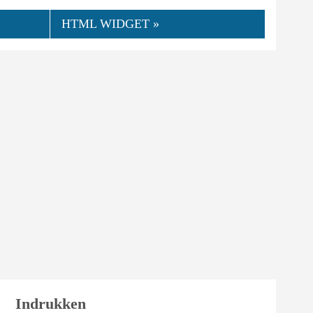
HTML WIDGET »
👍
05.2021
teebone
0
Nuttig
Indrukken