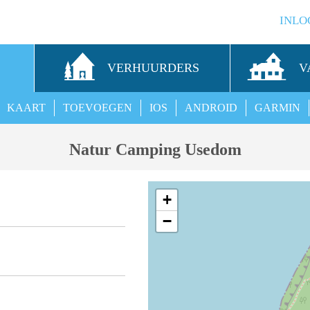
INLO
S
VERHUURDERS
V
KAART
TOEVOEGEN
IOS
ANDROID
GARMIN
Natur Camping Usedom
+
−