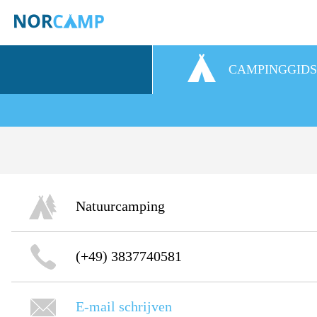
CAMPINGGID
Natuurcamping
(+49) 3837740581
E-mail schrijven