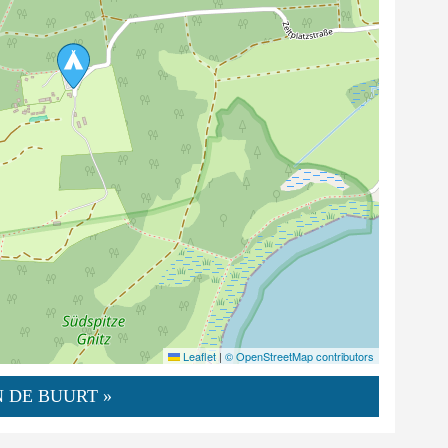
Leaflet
|
© OpenStreetMap contributors
 DE BUURT »