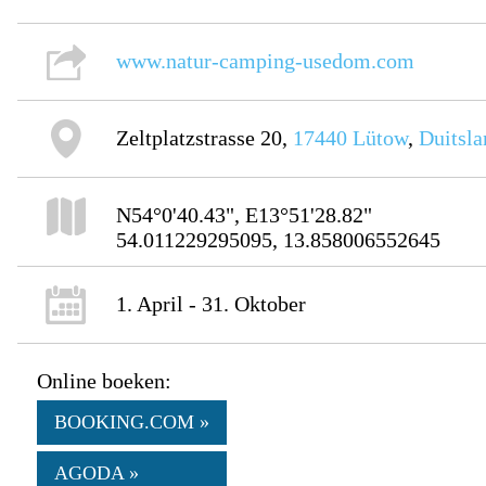
www.natur-camping-usedom.com
Zeltplatzstrasse 20,
17440
Lütow
,
Duitsla
N54°0'40.43", E13°51'28.82"
54.011229295095, 13.858006552645
1. April - 31. Oktober
Online boeken:
BOOKING.COM »
AGODA »