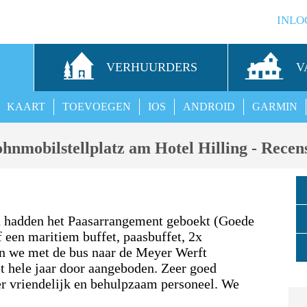
INLO
S
VERHUURDERS
V
KAART
TOEVOEGEN
IOS
ANDROID
GARMIN
hnmobilstellplatz am Hotel Hilling - Recens
n hadden het Paasarrangement geboekt (Goede
 een maritiem buffet, paasbuffet, 2x
den we met de bus naar de Meyer Werft
t hele jaar door aangeboden. Zeer goed
r vriendelijk en behulpzaam personeel. We