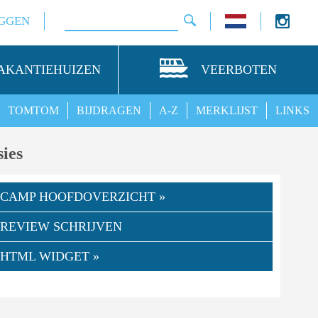
GGEN
AKANTIEHUIZEN
VEERBOTEN
TOMTOM
BIJDRAGEN
A-Z
MERKLIJST
LINKS
ies
CAMP HOOFDOVERZICHT »
REVIEW SCHRIJVEN
HTML WIDGET »