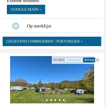
Externe bronnen:
GOOGLE MAPS »
Op merklijst
GEGEVENS CORRIGEREN / TOEVOEGEN »
👍
05.2023
Schellental
0
Nuttig