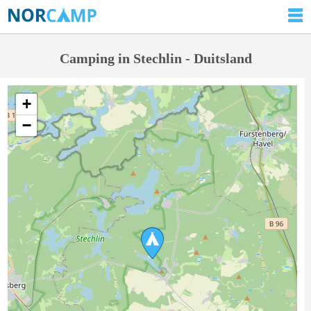
Camping in Stechlin - Duitsland
+
−