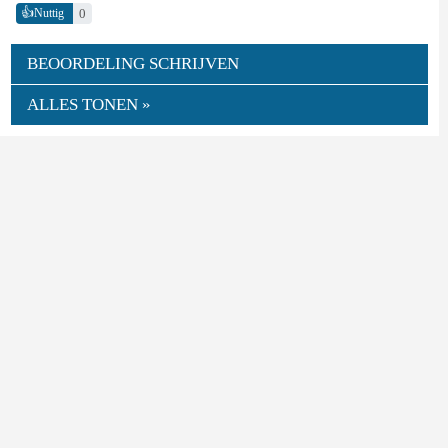
👍
0
Nuttig
BEOORDELING SCHRIJVEN
ALLES TONEN »