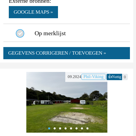
Externe bronnen:
GOOGLE MAPS »
Op merklijst
GEGEVENS CORRIGEREN / TOEVOEGEN »
👍
09.2024
Phil-Viking
0
Nuttig