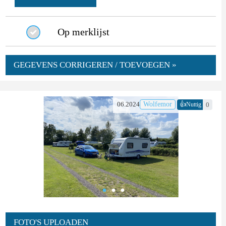
Op merklijst
GEGEVENS CORRIGEREN / TOEVOEGEN »
👍
06.2024
Wolfemor
0
Nuttig
FOTO'S UPLOADEN