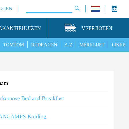
GGEN
AKANTIEHUIZEN
VEERBOTEN
TOMTOM
BIJDRAGEN
A-Z
MERKLIJST
LINKS
aam
rkemose Bed and Breakfast
ANCAMPS Kolding