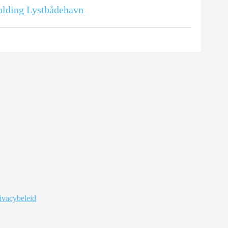
lding Lystbådehavn
ivacybeleid