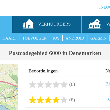
INLO
S
VERHUURDERS
V
KAART
TOEVOEGEN
IOS
ANDROID
GARMIN
Postcodegebied 6000 in Denemarken
Beoordelingen
N
Bi
(0)
D
(8)