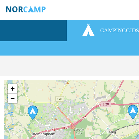
CAMPINGGID
+
−