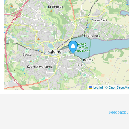
Leaflet
|
© OpenStreetMap
Feedback /