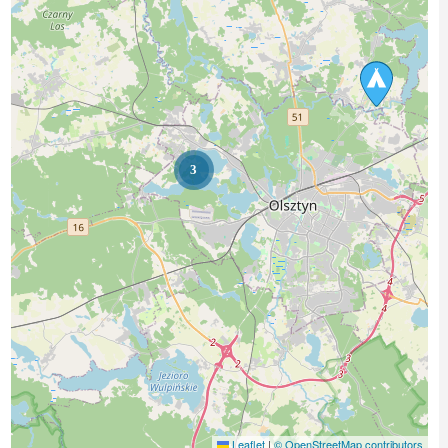
3
Leaflet
|
© OpenStreetMap contributors