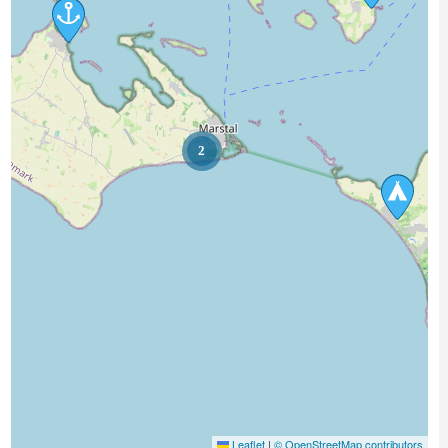
2
Leaflet
|
© OpenStreetMap contributors