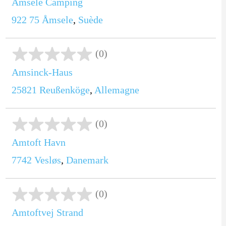
Åmsele Camping
922 75
Åmsele
,
Suède
(0)
Amsinck-Haus
25821
Reußenköge
,
Allemagne
(0)
Amtoft Havn
7742
Vesløs
,
Danemark
(0)
Amtoftvej Strand