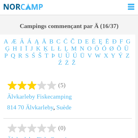
Campings commençant par Ä (16/37)
A
Æ
Ä
Á
Ą
Ā
B
C
Ć
Č
D
E
É
Ę
Ē
Ð
F
G
Ģ
H
I
Ī
J
K
Ķ
L
Ł
Ļ
M
N
O
Ö
Ó
Ø
Õ
Ü
P
Q
R
S
Ś
Š
T
Þ
U
Ü
Ú
Ū
V
W
X
Y
Ý
Z
Ź
Ż
Ž
(5)
Älvkarleby Fiskecamping
814 70
Älvkarleby
,
Suède
(0)