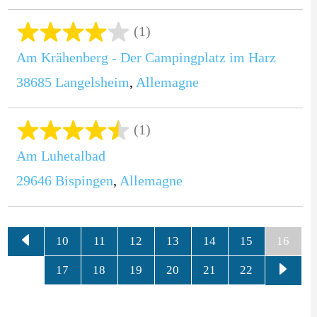
(1)
Am Krähenberg - Der Campingplatz im Harz
38685
Langelsheim
,
Allemagne
(1)
Am Luhetalbad
29646
Bispingen
,
Allemagne
10
11
12
13
14
15
16
17
18
19
20
21
22