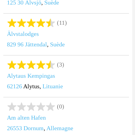
125 30
Älvsjö
,
Suède
(11)
Älvstalodges
829 96
Jättendal
,
Suède
(3)
Alytaus Kempingas
62126
Alytus,
Lituanie
(0)
Am alten Hafen
26553
Dornum
,
Allemagne