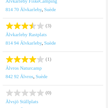
Älvkarleby FiskeCamping
814 70
Älvkarleby
,
Suède
(3)
Älvkarleby Rastplats
814 94
Älvkarleby
,
Suède
(1)
Älvros Naturcamp
842 92
Älvros
,
Suède
(0)
Älvsjö Ställplats