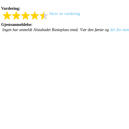
Vurdering:
Skriv en vurdering
Gjesteanmeldelse:
Ingen har anmeldt Alstabadet Rasteplass ennå. Vær den første og
del din men